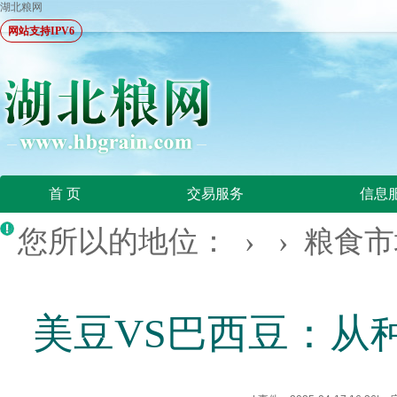
湖北粮网
网站支持IPV6
首 页
交易服务
信息
您所以的地位： › ›
粮食市
美豆VS巴西豆：从