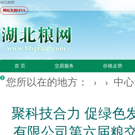
湖北粮网
网站支持IPV6
首 页
交易服务
价格走势
您所以在的地方： › ›
中心
聚科技合力 促绿色
有限公司第六届粮